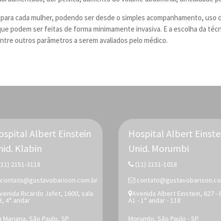
 para cada mulher, podendo ser desde o simples acompanhamento, uso de
que podem ser feitas de forma minimamente invasiva. E a escolha da téc
entre outros parâmetros a serem avaliados pelo médico.
ospital Albert Einstein
Hospital Albert Einste
nid.
Klabin
Unid.
Morumbi
(11) 2151-3118
(11) 2151-1018
contato@gustavobarison.com.br
contato@gustavobarison.co
venida Ricardo Jafet, 1600, sala
Avenida Albert Einstein, 627 -
3, 4° andar
A1 - 1° andar - 118
la Mariana, São Paulo, SP.
Morumbi, São Paulo - SP.