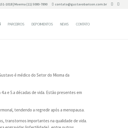
2151-1018 | Moema (11) 5080-7890
contato@gustavobarison.com.br
PARCEIROS
DEPOIMENTOS
NEWS
CONTATO
r Gustavo é médico do Setor do Mioma da
4.a e 5.a décadas de vida. Estão presentes em
ormonal, tendendo a regredir após a menopausa.
, transtornos importantes na qualidade de vida.
 engravidar (infertilidade), entre outros.