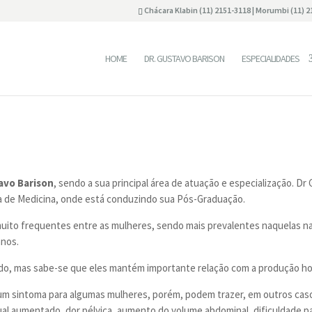
Chácara Klabin (11) 2151-3118 | Morumbi (11) 
HOME
DR. GUSTAVO BARISON
ESPECIALIDADES
avo Barison
, sendo a sua principal área de atuação e especialização. D
sta de Medicina, onde está conduzindo sua Pós-Graduação.
ito frequentes entre as mulheres, sendo mais prevalentes naquelas na 
anos.
udo, mas sabe-se que eles mantém importante relação com a produção h
m sintoma para algumas mulheres, porém, podem trazer, em outros casos
l aumentado, dor pélvica, aumento do volume abdominal, dificuldade para