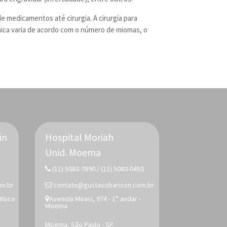
 medicamentos até cirurgia. A cirurgia para
nica varia de acordo com o número de miomas, o
in
Hospital Moriah
Unid.
Moema
(11) 5080-7890 / (11) 5080-0450
m.br
contato@gustavobarison.com.br
 Bloco
Avenida Moaci, 974 - 1° andar -
Moema
Moema, São Paulo - SP.