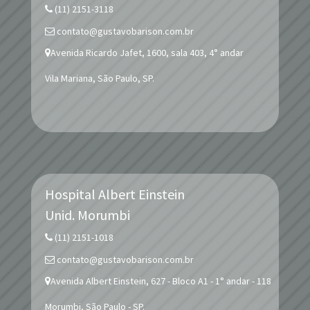
(11) 2151-3118
contato@gustavobarison.com.br
Avenida Ricardo Jafet, 1600, sala 403, 4° andar
Vila Mariana, São Paulo, SP.
Hospital Albert Einstein
Unid.
Morumbi
(11) 2151-1018
contato@gustavobarison.com.br
Avenida Albert Einstein, 627 - Bloco A1 - 1° andar - 118
Morumbi, São Paulo - SP.