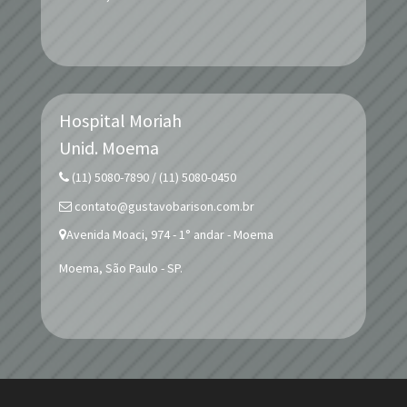
Hospital Moriah
Unid.
Moema
(11) 5080-7890 / (11) 5080-0450
contato@gustavobarison.com.br
Avenida Moaci, 974 - 1° andar - Moema
Moema, São Paulo - SP.