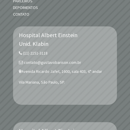
PARCEIROS
DEPOIMENTOS
CONTATO
Hospital Albert Einstein
Unid.
Klabin
(11) 2151-3118
contato@gustavobarison.com.br
Avenida Ricardo Jafet, 1600, sala 403, 4° andar
Vila Mariana, São Paulo, SP.