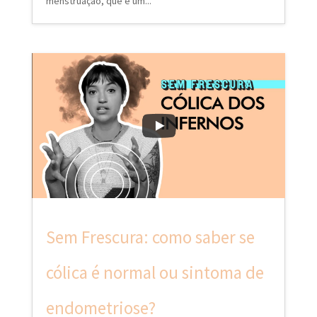
menstruação, que é um...
Sem Frescura: como saber se
cólica é normal ou sintoma de
endometriose?