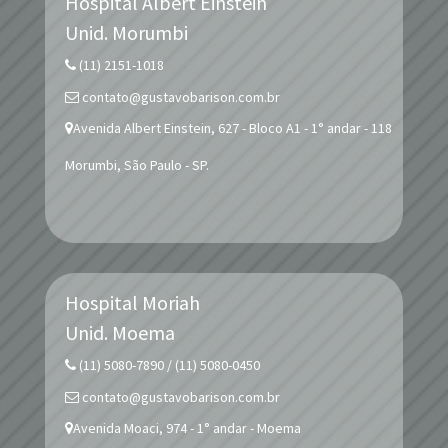
Hospital Albert Einstein
Unid.
Morumbi
(11) 2151-1018
contato@gustavobarison.com.br
Avenida Albert Einstein, 627 - Bloco A1 - 1° andar - 118
Morumbi, São Paulo - SP.
Hospital Moriah
Unid.
Moema
(11) 5080-7890 / (11) 5080-0450
contato@gustavobarison.com.br
Avenida Moaci, 974 - 1° andar - Moema