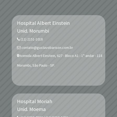
Hospital Albert Einstein
Unid.
Morumbi
(11) 2151-1018
contato@gustavobarison.com.br
Avenida Albert Einstein, 627 - Bloco A1 - 1° andar - 118
Morumbi, São Paulo - SP.
Hospital Moriah
Unid.
Moema