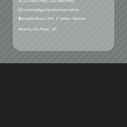
(11) 5080-7890 / (11) 5080-0450
contato@gustavobarison.com.br
Avenida Moaci, 974 - 1° andar - Moema
Moema, São Paulo - SP.