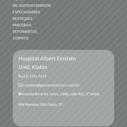
DR. GUSTAVO BARISON
ESPECIALIDADES
DESTAQUES
PARCEIROS
DEPOIMENTOS
CONTATO
Hospital Albert Einstein
Unid.
Klabin
(11) 2151-3118
contato@gustavobarison.com.br
Avenida Ricardo Jafet, 1600, sala 403, 4° andar
Vila Mariana, São Paulo, SP.